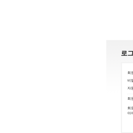
로
회
비
자
회
회
아